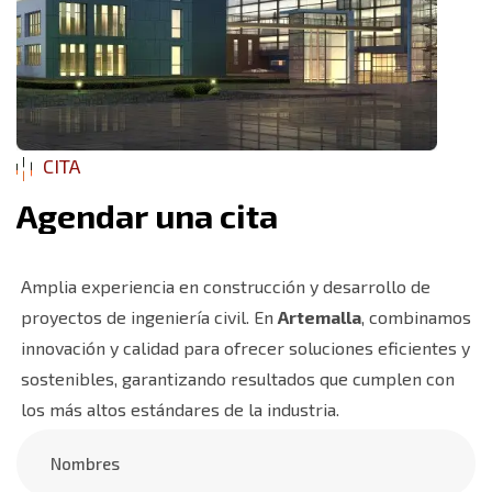
CITA
A
g
e
n
d
a
r
u
n
a
c
i
t
a
Amplia experiencia en construcción y desarrollo de
proyectos de ingeniería civil. En
Artemalla
, combinamos
innovación y calidad para ofrecer soluciones eficientes y
sostenibles, garantizando resultados que cumplen con
los más altos estándares de la industria.