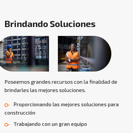
B
r
i
n
d
a
n
d
o
S
o
l
u
c
i
o
n
e
s
Poseemos grandes recursos con la finalidad de
brindarles las mejores soluciones.
Proporcionando las mejores soluciones para
construcción
Trabajando con un gran equipo