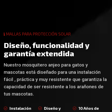
MALLAS PARA PROTECCIÓN SOLAR
D
i
s
e
ñ
o
,
f
u
n
c
i
o
n
a
l
i
d
a
d
y
g
a
r
a
n
t
í
a
e
x
t
e
n
d
i
d
a
Nuestro mosquitero anjeo para gatos y
mascotas está diseñado para una instalación
fácil , práctica y muy resistente que garantiza la
capacidad de ser resistente a los arañones de
tus mascotas.
Instalación
Diseño y
10 Años de