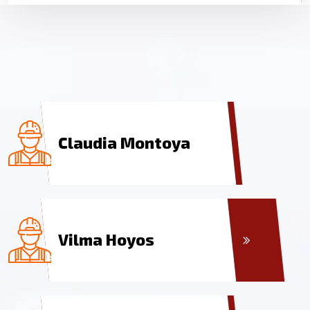
Harold Rivera
Claudia Montoya
Vilma Hoyos