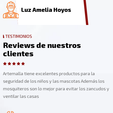
Luz Amelia Hoyos
TESTIMONIOS
R
e
v
i
e
w
s
d
e
n
u
e
s
t
r
o
s
Sara Perez
c
l
i
e
n
t
e
s
Artemalla tiene excelentes productos para la
Harold Rivera
seguridad de los niños y las mascotas Además los
mosquiteros son lo mejor para evitar los zancudos y
ventilar las casas
Harold Rivera
Claudia Montoya
Luz Amelia Hoyos
Harold Rivera
Claudia Montoya
Sara Perez