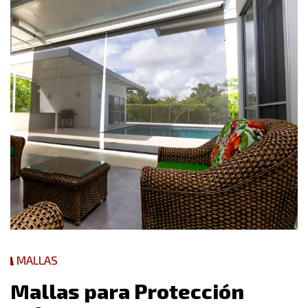
MALLAS
M
a
l
l
a
s
p
a
r
a
P
r
o
t
e
c
c
i
ó
n