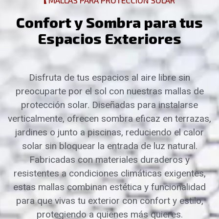
MALLAS PARA PROTECCIÓN SOLAR
C
o
n
f
o
r
t
y
S
o
m
b
r
a
p
a
r
a
t
u
s
E
s
p
a
c
i
o
s
E
x
t
e
r
i
o
r
e
s
Disfruta de tus espacios al aire libre sin
preocuparte por el sol con nuestras mallas de
protección solar. Diseñadas para instalarse
verticalmente, ofrecen sombra eficaz en terrazas,
jardines o junto a piscinas, reduciendo el calor
solar sin bloquear la entrada de luz natural.
Fabricadas con materiales duraderos y
resistentes a condiciones climáticas exigentes,
estas mallas combinan estética y funcionalidad
para que vivas tu exterior con confort y estilo,
protegiendo a quienes más quieres.