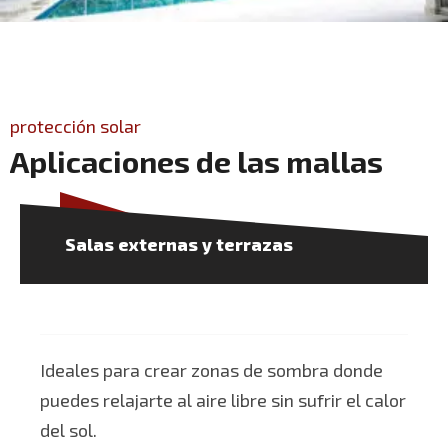
protección solar
A
p
l
i
c
a
c
i
o
n
e
s
d
e
l
a
s
m
a
l
l
a
s
Salas externas y terrazas
Ideales para crear zonas de sombra donde
puedes relajarte al aire libre sin sufrir el calor
del sol.