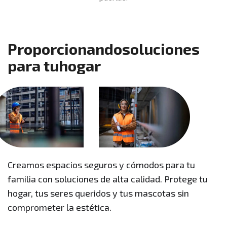
P
r
o
p
o
r
c
i
o
n
a
n
d
o
s
o
l
u
c
i
o
n
e
s
p
a
r
a
t
u
h
o
g
a
r
Creamos espacios seguros y cómodos para tu
familia con soluciones de alta calidad. Protege tu
hogar, tus seres queridos y tus mascotas sin
comprometer la estética.