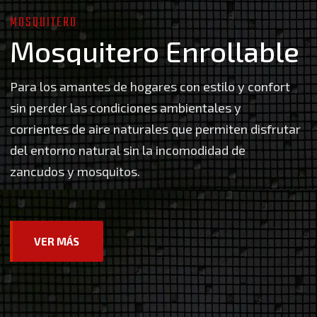
MOSQUITERO
M
o
s
q
u
i
t
e
r
o
E
n
r
o
l
l
a
b
l
e
Para los amantes de hogares con estilo y confort
sin perder las condiciones ambientales y
corrientes de aire naturales que permiten disfrutar
del entorno natural sin la incomodidad de
zancudos y mosquitos.
VER MÁS