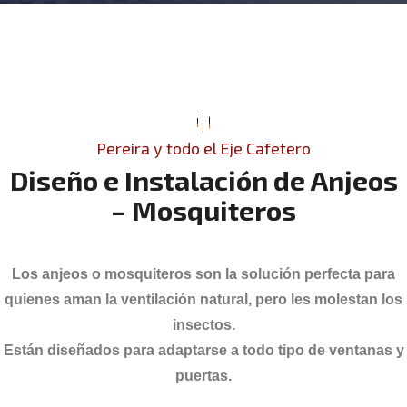
Pereira y todo el Eje Cafetero
D
i
s
e
ñ
o
e
I
n
s
t
a
l
a
c
i
ó
n
d
e
A
n
j
e
o
s
–
M
o
s
q
u
i
t
e
r
o
s
Los anjeos o mosquiteros son la solución perfecta para
quienes aman la ventilación natural, pero les molestan los
insectos.
Están diseñados para adaptarse a todo tipo de ventanas y
puertas.