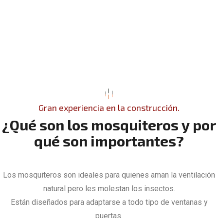
Gran experiencia en la construcción.
¿
Q
u
é
s
o
n
l
o
s
m
o
s
q
u
i
t
e
r
o
s
y
p
o
r
q
u
é
s
o
n
i
m
p
o
r
t
a
n
t
e
s
?
Los mosquiteros son ideales para quienes aman la ventilación
natural pero les molestan los insectos.
Están diseñados para adaptarse a todo tipo de ventanas y
puertas.