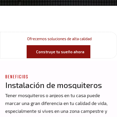
Ofrecemos soluciones de alta calidad
Construye tu sueño ahora
BENEFICIOS
I
n
s
t
a
l
a
c
i
ó
n
d
e
m
o
s
q
u
i
t
e
r
o
s
Tener mosquiteros o anjeos en tu casa puede
marcar una gran diferencia en tu calidad de vida,
especialmente si vives en una zona campestre y